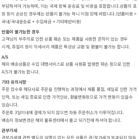
부담하셔야가능하며,이는국제왕복운송료및비용을포함합니다.상품의포
장등이손상된경우에는반품이불가능하니이점양해바랍니다.(반품비용=
국내/국내운송료+수입세금+기타제반비용)
반품이불가능한경우
고객님의부주의로인한상품훼손또는제품을사용한흔적이있는경우
시계,쥬얼리등이악세서리제품은특성상교환및환불이불가능합니다.
A/S
해외배송상품은수입대행서비스로상품사용중발생한파손등으로인한
A/S가불가능합니다.
기타유의사항
주문접수후해당사로주문을진행하는과정에서제품품절,세일로인한가격
인하,또는세일종료로인한가격인상,환율변동등으로가격변동이있을수
있습니다.
주문후3일이내에결제가되지않으면자동주문취소가이루어집니다.
배송지정보변경은해외물류센터에서출고되기전에하셔야합니다.
관부가세
관부가세에관한별도의설명이없는모든상품은관/부가세가부과되지않습