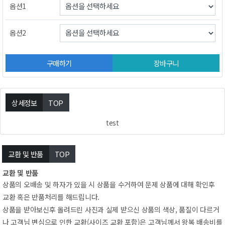
옵션1
옵션2
구매하기
장바구니
상세정보
TOP
test
교환및반품
TOP
교환및반품
상품의오배송및하자가있을시상품을수거하여문제상품에대해확인후
교환혹은반품처리를해드립니다.
상품을받아보신후올려드린사진과실제받으신상품의색상,품질이다르거
나고객님변심으로인한교환(사이즈교환포함)은고객님께서왕복배송비를