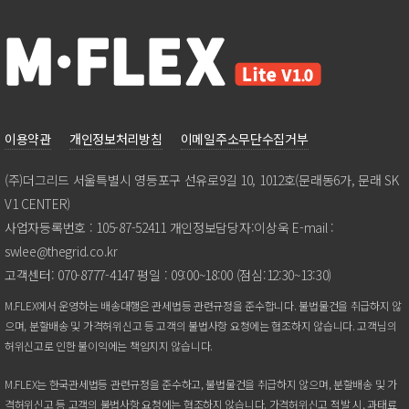
이용약관
개인정보처리방침
이메일주소무단수집거부
(주)더그리드서울특별시영등포구선유로9길10,1012호(문래동6가,문래SK
V1CENTER)
사업자등록번호:105-87-52411개인정보담당자:이상욱E-mail:
swlee@thegrid.co.kr
고객센터:070-8777-4147평일:09:00~18:00(점심:12:30~13:30)
M.FLEX에서운영하는배송대행은관세법등관련규정을준수합니다.불법물건을취급하지않
으며,분할배송및가격허위신고등고객의불법사항요청에는협조하지않습니다.고객님의
허위신고로인한불이익에는책임지지않습니다.
M.FLEX는한국관세법등관련규정을준수하고,불법물건을취급하지않으며,분할배송및가
격허위신고등고객의불법사항요청에는협조하지않습니다.가격허위신고적발시,과태료