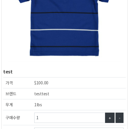
test
가격
$100.00
브랜드
testtest
무게
1lbs
구매수량
+
-