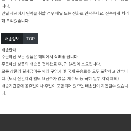
니다.
만일세관에서연락을취할경우메일또는전화로연락주세요.신속하게처리
해드리겠습니다.
배송정보
TOP
배송안내
주문하신모든상품은해외에서직배송됩니다.
주문하신상품의배송은결제완료후,7~14일이소요됩니다.
모든상품의결제금액은해외구입가및국제운송료를모두포함하고있습니
다.(도서산간지역별도요금추가없음.제주도등극히일부지역제외)
배송기간중에공휴일이나주말이포함되어있으면배송일이지연될수있습니
다.