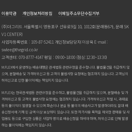
이용약관
개인정보처리방침
이메일주소무단수집거부
(주)더그리드서울특별시영등포구선유로9길10,1012호(문래동6가,문래SK
V1CENTER)
사업자등록번호:105-87-52411개인정보담당자:이상욱E-mail:
swlee@thegrid.co.kr
고객센터:070-8777-4147평일:09:00~18:00(점심:12:30~13:30)
M.FLEX에서운영하는배송대행은관세법등관련규정을준수합니다.불법물건을취급하지않
으며,분할배송및가격허위신고등고객의불법사항요청에는협조하지않습니다.고객님의
허위신고로인한불이익에는책임지지않습니다.
M.FLEX는한국관세법등관련규정을준수하고,불법물건을취급하지않으며,분할배송및가
격허위신고등고객의불법사항요청에는협조하지않습니다.가격허위신고적발시,과태료
등의불이익이발생할수있으며파손이나분실등불의의배송사고가발생하더라도절대배
송신청서에기재된금액이상보상하지않습니다.또한자가사용목적을제외한판매용및사
업용도등으로구입한상품은사업자명의로배송신청을하셔야하며,허위신고로인해발생
하는불이익에는책임지지않습니다.