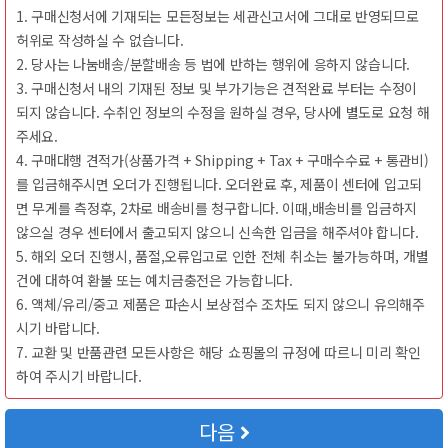
1.구매신청서에기재되는모든정보는세관신고서에그대로반영되므로
허위로작성하실수없습니다.
2.당사는나눔배송/분할배송등법에반하는행위에응하지않습니다.
3.구매신청서내의기재된정보및부가기능은견적완료부터는수정이
되지않습니다.수취인정보의수정을원하실경우,당사에별도로요청해
주세요.
4.구매대행견적가(상품가격+Shipping+Tax+구매수수료+통관비)
를입금해주시면오더가진행됩니다.오더완료후,제품이센터에입고되
면무게를측정후,2차로배송비를청구합니다.이때,배송비를입금하지
않으실경우센터에서출고되지않으니신속한입금을해주셔야합니다.
5.해외오더진행시,품절,오류입고로인한전체취소는불가능하며,개별
건에대하여환불또는예치금충전은가능합니다.
6.액체/유리/중고제품은파손시보상접수조차도되지않으니유의해주
시기바랍니다.
7.교환및반품관련모든사항은해당쇼핑몰의규정에따르니미리확인
하여주시기바랍니다.
다음