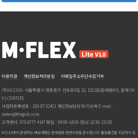
이용약관
개인정보처리방침
이메일주소무단수집거부
(주)더그리드서울특별시영등포구선유로9길10,1012호(문래동6가,문래SK
V1CENTER)
사업자등록번호:105-87-52411개인정보담당자:이상욱E-mail:
swlee@thegrid.co.kr
고객센터:070-8777-4147평일:09:00~18:00(점심:12:30~13:30)
M.FLEX에서운영하는배송대행은관세법등관련규정을준수합니다.불법물건을취급하지않