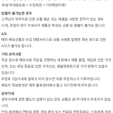
국내/국내운송료+수입세금+기타제반비용)
반품이불가능한경우
고객님의부주의로인한상품훼손또는제품을사용한흔적이있는경우
시계,쥬얼리등이악세서리제품은특성상교환및환불이불가능합니다.
A/S
해외배송상품은수입대행서비스로상품사용중발생한파손등으로인한
A/S가불가능합니다.
기타유의사항
주문접수후해당사로주문을진행하는과정에서제품품절,세일로인한가격
인하,또는세일종료로인한가격인상,환율변동등으로가격변동이있을수
있습니다.
주문후3일이내에결제가되지않으면자동주문취소가이루어집니다.
배송지정보변경은해외물류센터에서출고되기전에하셔야합니다.
관부가세
관부가세에관한별도의설명이없는모든상품은관/부가세가부과되지않습
니다.
만일세관에서연락을취할경우메일또는전화로연락주세요.신속하게처리