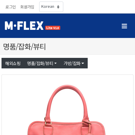
로그인
회원가입
명품/잡화/뷰티
해외쇼핑
명품/잡화/뷰티
가방/잡화