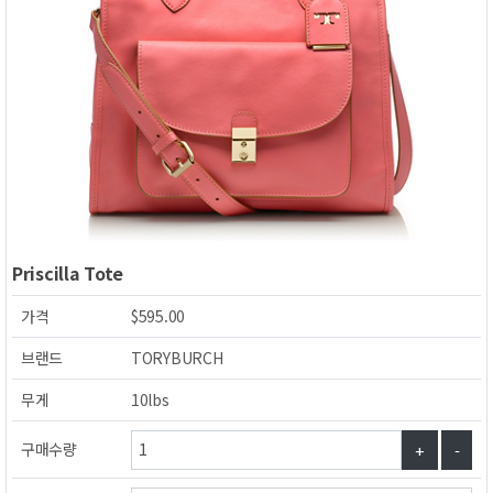
PriscillaTote
가격
$595.00
브랜드
TORYBURCH
무게
10lbs
구매수량
+
-