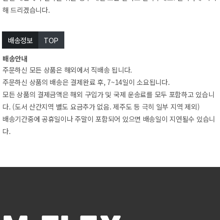
해드리겠습니다.
배송정보
TOP
배송안내
주문하신모든상품은해외에서직배송됩니다.
주문하신상품의배송은결제완료후,7~14일이소요됩니다.
모든상품의결제금액은해외구입가및국제운송료를모두포함하고있습니
다.(도서산간지역별도요금추가없음.제주도등극히일부지역제외)
배송기간중에공휴일이나주말이포함되어있으면배송일이지연될수있습니
다.