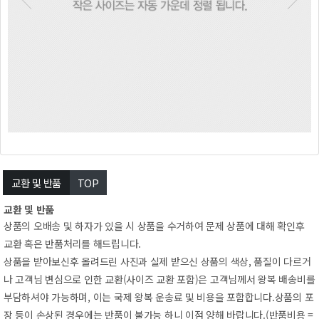
교환및반품
TOP
교환및반품
상품의오배송및하자가있을시상품을수거하여문제상품에대해확인후
교환혹은반품처리를해드립니다.
상품을받아보신후올려드린사진과실제받으신상품의색상,품질이다르거
나고객님변심으로인한교환(사이즈교환포함)은고객님께서왕복배송비를
부담하셔야가능하며,이는국제왕복운송료및비용을포함합니다.상품의포
장등이손상된경우에는반품이불가능하니이점양해바랍니다.(반품비용=