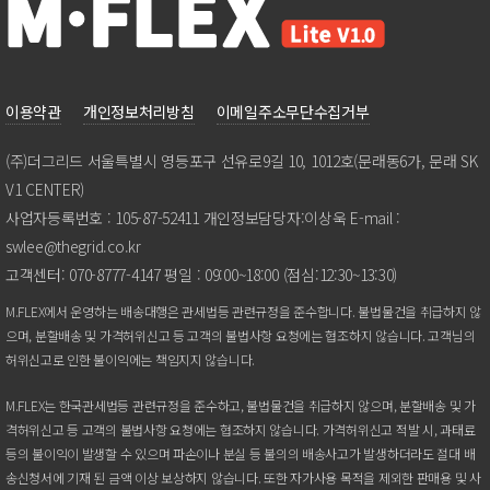
이용약관
개인정보처리방침
이메일주소무단수집거부
(주)더그리드서울특별시영등포구선유로9길10,1012호(문래동6가,문래SK
V1CENTER)
사업자등록번호:105-87-52411개인정보담당자:이상욱E-mail:
swlee@thegrid.co.kr
고객센터:070-8777-4147평일:09:00~18:00(점심:12:30~13:30)
M.FLEX에서운영하는배송대행은관세법등관련규정을준수합니다.불법물건을취급하지않
으며,분할배송및가격허위신고등고객의불법사항요청에는협조하지않습니다.고객님의
허위신고로인한불이익에는책임지지않습니다.
M.FLEX는한국관세법등관련규정을준수하고,불법물건을취급하지않으며,분할배송및가
격허위신고등고객의불법사항요청에는협조하지않습니다.가격허위신고적발시,과태료
등의불이익이발생할수있으며파손이나분실등불의의배송사고가발생하더라도절대배
송신청서에기재된금액이상보상하지않습니다.또한자가사용목적을제외한판매용및사