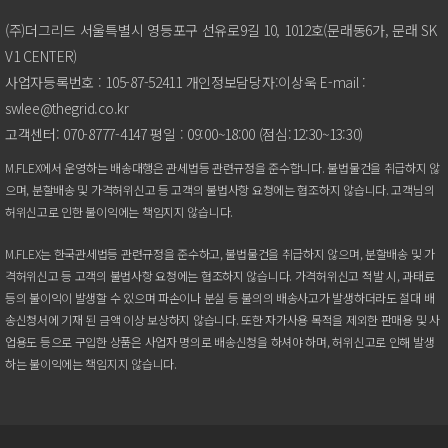
(주)더그리드서울특별시영등포구선유로9길10,1012호(문래동6가,문래SK
V1CENTER)
사업자등록번호:105-87-52411개인정보담당자:이상욱E-mail:
swlee@thegrid.co.kr
고객센터:070-8777-4147평일:09:00~18:00(점심:12:30~13:30)
M.FLEX에서운영하는배송대행은관세법등관련규정을준수합니다.불법물건을취급하지않
으며,분할배송및가격허위신고등고객의불법사항요청에는협조하지않습니다.고객님의
허위신고로인한불이익에는책임지지않습니다.
M.FLEX는한국관세법등관련규정을준수하고,불법물건을취급하지않으며,분할배송및가
격허위신고등고객의불법사항요청에는협조하지않습니다.가격허위신고적발시,과태료
등의불이익이발생할수있으며파손이나분실등불의의배송사고가발생하더라도절대배
송신청서에기재된금액이상보상하지않습니다.또한자가사용목적을제외한판매용및사
업용도등으로구입한상품은사업자명의로배송신청을하셔야하며,허위신고로인해발생
하는불이익에는책임지지않습니다.