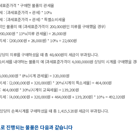
과세표준가격*구매한물품의관세율
세:(과세표준가격+관세)*10%
세:(과세표준가격+관세)*특별소비세율
반적인물품의예(과세표준가격이200,000원인의류를구매했을경우)
00,000원*13%(의류관세율)=26,000원
:(200,000원+26,000원)*10%=22,600원
상당의의류를구매하셨을때총48,600원의세금이부과됩니다.
별소비세를내야하는물품의예(과세표준가격이4,000,0000원상당의시계를구매했을경
,000,000원*8%(시계관세율)=320,000원
세:(2,000,000원+320,000원)*20%(시계의특소세율)=464,000원
464,000원*30%(시계의교육세율)=139,200원
:(4,000,000원+320,000원+464,000원+139,200원)*10%=492,320원
상당의손목시계를구매하셨을때총1,415,520원세금이부과됩니다.
으로진행되는물품은다음과같습니다