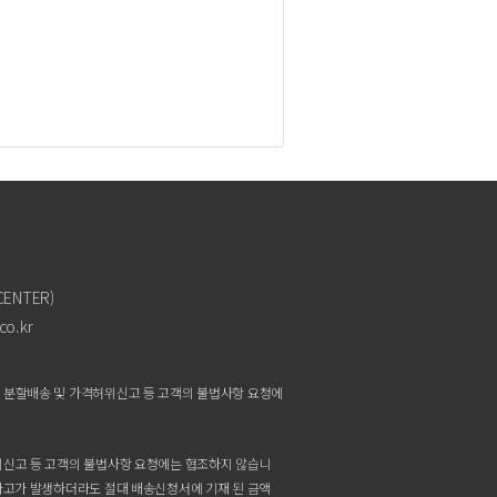
NTER)
o.kr
며,분할배송및가격허위신고등고객의불법사항요청에
허위신고등고객의불법사항요청에는협조하지않습니
사고가발생하더라도절대배송신청서에기재된금액