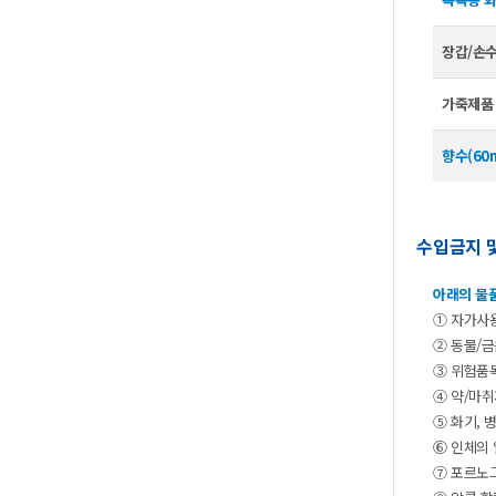
장갑/손
가죽제품
향수(60
수입금지
아래의물
①자가사
②동물/금
③위험품
④약/마취
⑤화기,
⑥인체의
⑦포르노