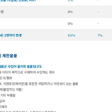
수건
8%
-
8%
-
ml)1병까지면세
6.5%
7%
및제한물품
품들은수입이불가한물품입니다.
용이외의목적으로구매하여수입하는경우
은괴/통화
목.석면포(방화커튼)를포함한위험하거나가연성이있는물품
제(불법적인약품)
병기의부품들
일부
그래피