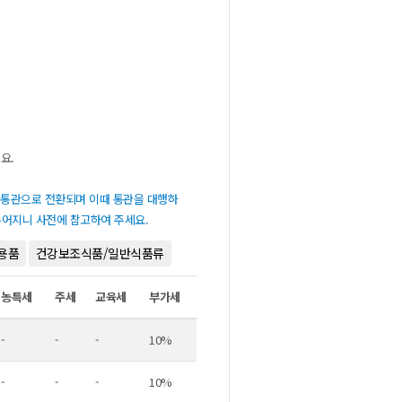
요.
반통관으로전환되며이때통관을대행하
어지니사전에참고하여주세요.
용품
건강보조식품/일반식품류
농특세
주세
교육세
부가세
-
-
-
10%
-
-
-
10%