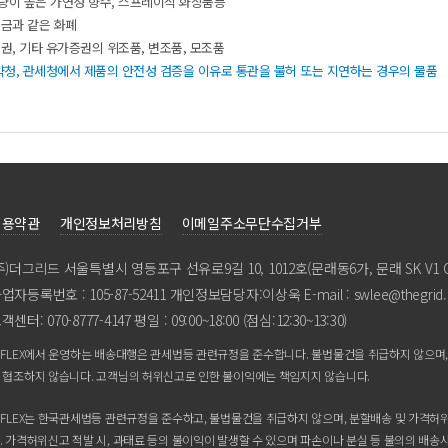
량이높은가연성향수,스프레이식화장품등
현금과같은화폐
권,기타유가증권의위조품,변조품,모조품
약청,관세청에서제품의안전성검증을이유로통관을불허또는지연하는경우의물품
이용약관
개인정보처리방침
이메일주소무단수집거부
주)더그리드서울특별시영등포구선유로9길10,1012호(문래동6가,문래SKV1CE
업자등록번호:105-87-52411개인정보담당자:이상욱E-mail:swlee@thegrid.c
객센터:070-8777-4147평일:09:00~18:00(점심:12:30~13:30)
.FLEX에서운영하는배송대행은관세법등관련규정을준수합니다.불법물건을취급하지않으
협조하지않습니다.고객님의허위신고로인한불이익에는책임지지않습니다.
.FLEX는한국관세법등관련규정을준수하고,불법물건을취급하지않으며,분할배송및가격
다.가격허위신고적발시,과태료등의불이익이발생할수있으며파손이나분실등불의의배송