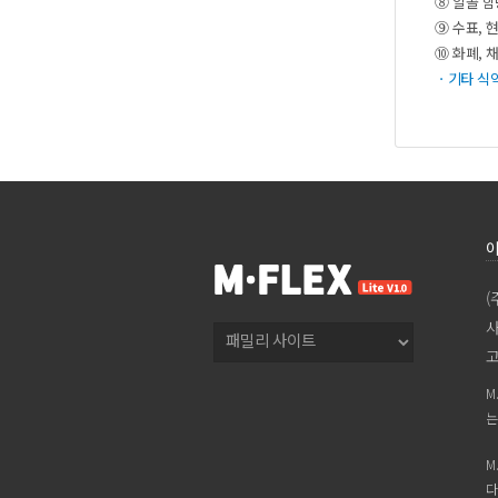
⑧알콜함
⑨수표,
⑩화폐,채
ㆍ기타식
(
사
고
M
는
M