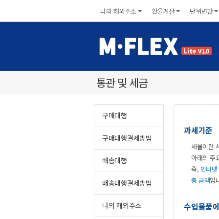
나의해외주소
환율계산
단위변환
통관및세금
구매대행
과세기준
구매대행결제방법
세율이란
아래의주
배송대행
즉,
인터넷
총금액
입
배송대행결제방법
나의해외주소
수입물품