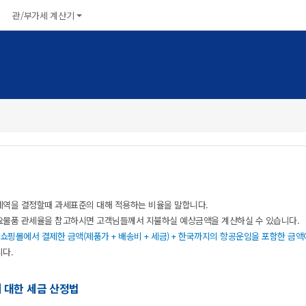
관/부가세계산기
세역을결정할때과세표준의대해적용하는비율을말합니다.
요물품관세율을참고하시면고객님들께서지불하실예상금액을계산하실수있습니다.
쇼핑몰에서결제한금액(제품가+배송비+세금)+한국까지의항공운임을포함한금
니다.
에대한세금산정법