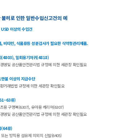
관불허로인한일반수입신고건의예
00USD이상의수입건
품,비타민,식품류등성분검사가필요한식약청관리제품.
(4803),일회용기저귀(4818)
경영및공산품안전관리법규정에의한세관장확인필요
1만불이상의지급수단
환거래법법규정에의한세관장확인필요
61~63류)
용구명복(6307),유아용캐리어(6307)
경영및공산품안전관리법규정에의한세관장확인필요
(64류)
또는방직용섬유제의외의신발(6405)