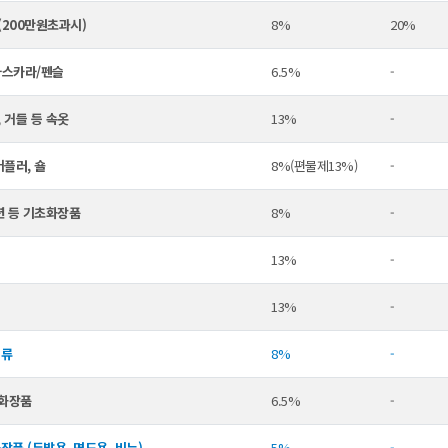
200만원초과시)
8%
20%
마스카라/펜슬
6.5%
-
,거들등속옷
13%
-
머플러,숄
8%(편물제13%)
-
션등기초화장품
8%
-
13%
-
13%
-
의류
8%
-
화장품
6.5%
-
장품(두발용,면도용,비누)
5%
-