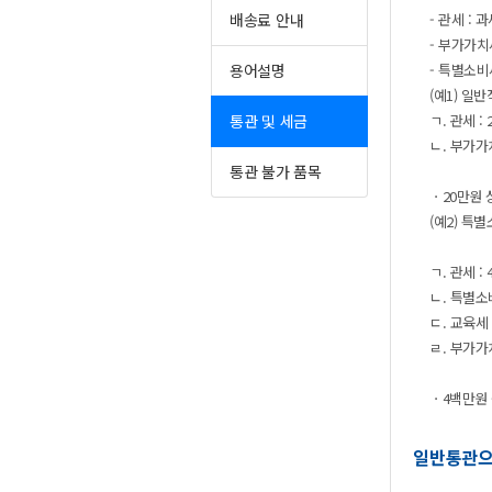
배송료안내
-관세:
-부가가치
용어설명
-특별소비
(예1)일
통관및세금
ㄱ.관세:2
ㄴ.부가가치세
통관불가품목
ㆍ20만원
(예2)특
ㄱ.관세:4
ㄴ.특별소비
ㄷ.교육세:
ㄹ.부가가치세
ㆍ4백만원
일반통관