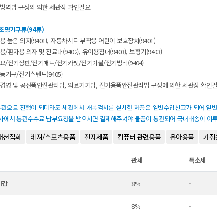
방역법규정의의한세관장확인필요
조명기구류(94류)
높은의자(9401),자동차시트부착용어린이보호장치(9401)
/환자용의자및진료대(9402),유아용침대(9403),보행기(9403)
/전기장판/전기매트/전기카펫/전기이불/전기방석(9404)
기구/전기스텐드(9405)
경영및공산품안전관리법,의료기기법,전기용품안전관리법규정에의한세관장확인필
통관으로진행이되더라도세관에서개봉검사를실시한제품은일반수입신고가되어일
사에서통관수수료납부요청을받으시면결제해주셔야물품이통관되어국내배송이이루
패션잡화
레져/스포츠용품
전자제품
컴퓨터관련용품
유아용품
가정
관세
특소세
지갑
8%
-
8%
-