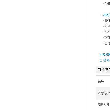
-식물
ㆍ가구/
-유아용
-의료용
-전기요
-형광등
-품직
#목록
는관세
의류및
품목
가방및
일반시계