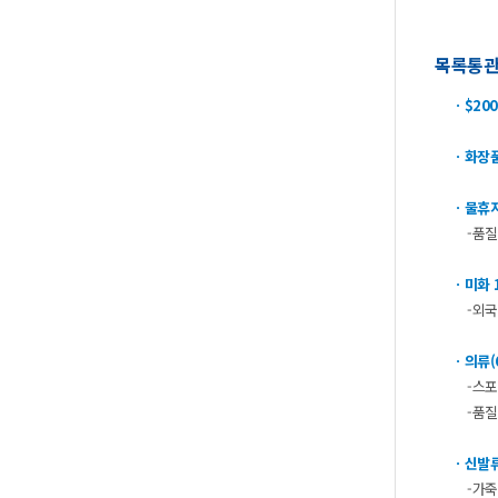
목록통
ㆍ$2
ㆍ화장
ㆍ물휴지
-품질
ㆍ미화
-외국
ㆍ의류(
-스포츠
-품질
ㆍ신발류
-가죽