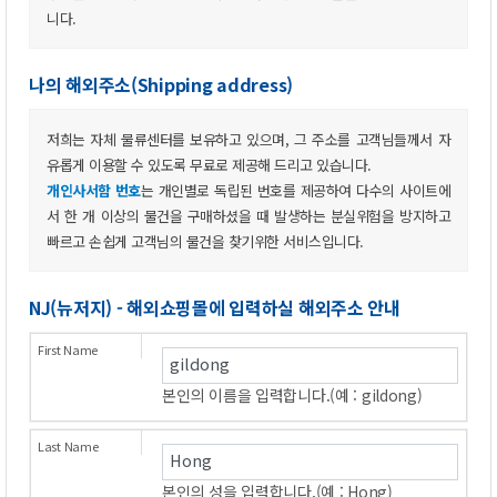
니다.
나의해외주소(Shippingaddress)
저희는자체물류센터를보유하고있으며,그주소를고객님들께서자
유롭게이용할수있도록무료로제공해드리고있습니다.
개인사서함번호
는개인별로독립된번호를제공하여다수의사이트에
서한개이상의물건을구매하셨을때발생하는분실위험을방지하고
빠르고손쉽게고객님의물건을찾기위한서비스입니다.
NJ(뉴저지)-해외쇼핑몰에입력하실해외주소안내
본인의이름을입력합니다.(예:gildong)
본인의성을입력합니다.(예:Hong)