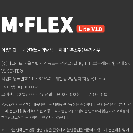
이용약관
개인정보처리방침
이메일주소무단수집거부
(주)더그리드서울특별시영등포구선유로9길10,1012호(문래동6가,문래SK
V1CENTER)
사업자등록번호:105-87-52411개인정보담당자:이상욱E-mail:
swlee@thegrid.co.kr
고객센터:070-8777-4147평일:09:00~18:00(점심:12:30~13:30)
M.FLEX에서운영하는배송대행은관세법등관련규정을준수합니다.불법물건을취급하지않
으며,분할배송및가격허위신고등고객의불법사항요청에는협조하지않습니다.고객님의
허위신고로인한불이익에는책임지지않습니다.
M.FLEX는한국관세법등관련규정을준수하고,불법물건을취급하지않으며,분할배송및가