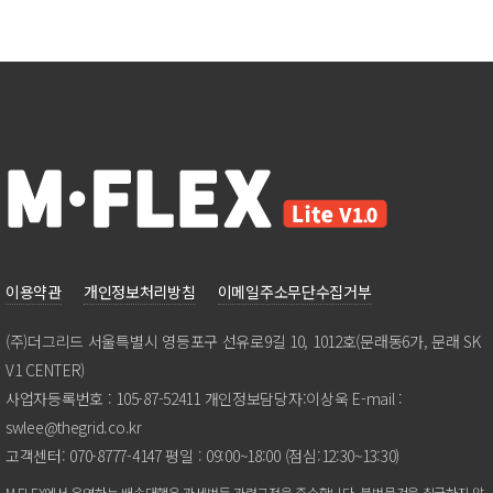
이용약관
개인정보처리방침
이메일주소무단수집거부
(주)더그리드서울특별시영등포구선유로9길10,1012호(문래동6가,문래SK
V1CENTER)
사업자등록번호:105-87-52411개인정보담당자:이상욱E-mail:
swlee@thegrid.co.kr
고객센터:070-8777-4147평일:09:00~18:00(점심:12:30~13:30)
M.FLEX에서운영하는배송대행은관세법등관련규정을준수합니다.불법물건을취급하지않